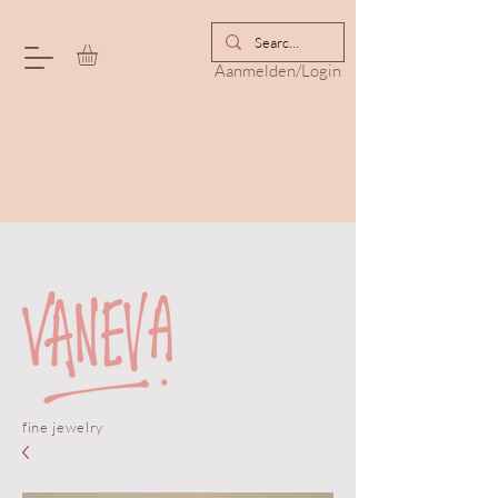
Aanmelden/Login
fine jewelry