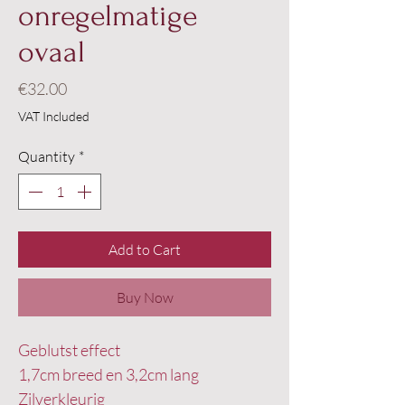
onregelmatige
ovaal
Price
€32.00
VAT Included
Quantity
*
Add to Cart
Buy Now
Geblutst effect
1,7cm breed en 3,2cm lang
Zilverkleurig