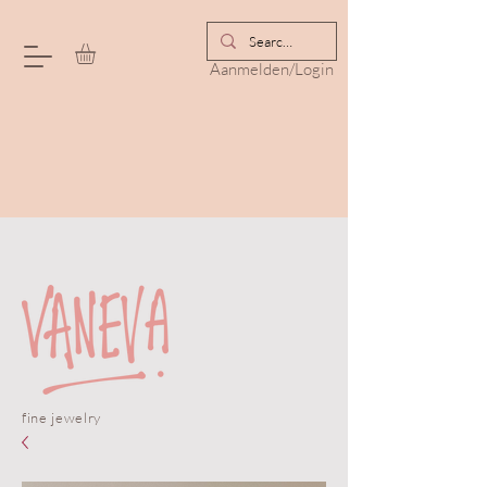
Aanmelden/Login
fine jewelry