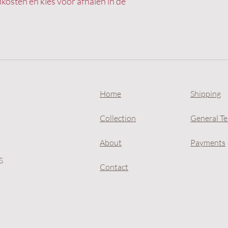
kosten en kies voor afhalen in de
Home
Shipping
Collection
General T
About
Payments
S
Contact