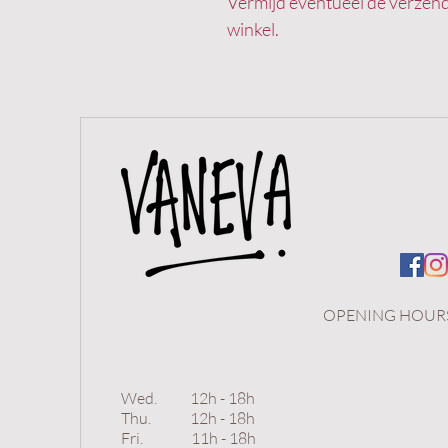
Vermijd eventueel de verzend
winkel.
OPENING HOUR
Wed. 12h - 18h
Thu.
12h - 18h
Fri. 11h - 18h