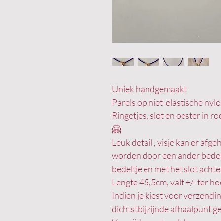
Uniek handgemaakt
Parels op niet-elastische ny
Ringetjes, slot en oester in r
🤗
Leuk detail , visje kan er af
worden door een ander bedeltj
bedeltje en met het slot achte
Lengte 45,5cm, valt +/- ter ho
Indien je kiest voor verzend
dichtstbijzijnde afhaalpunt 