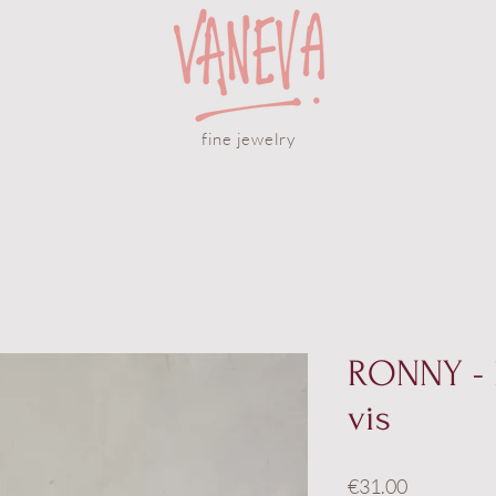
fine jewelry
RONNY - k
vis
Price
€31.00