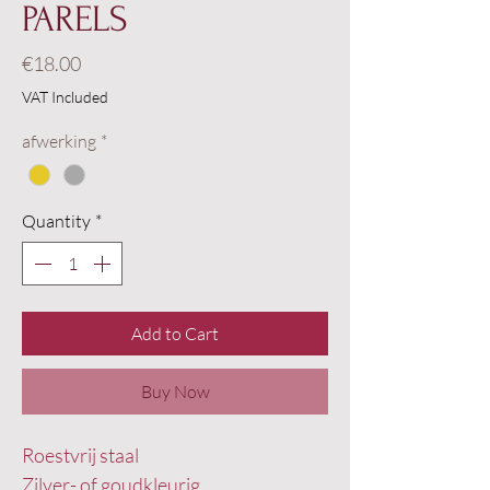
PARELS
Price
€18.00
VAT Included
afwerking
*
Quantity
*
Add to Cart
Buy Now
Roestvrij staal
Zilver- of goudkleurig