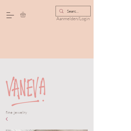
Aanmelden/Login
fine jewelry