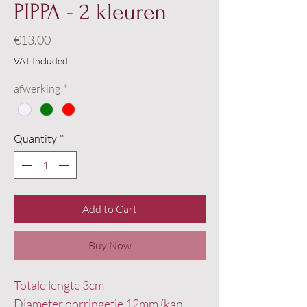
PIPPA - 2 kleuren
Price
€13.00
VAT Included
afwerking
*
Quantity
*
Add to Cart
Buy Now
Totale lengte 3cm
Diameter oorringetje 12mm (kan