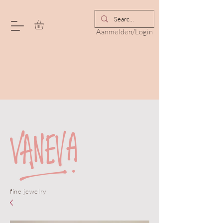
Aanmelden/Login
fine jewelry