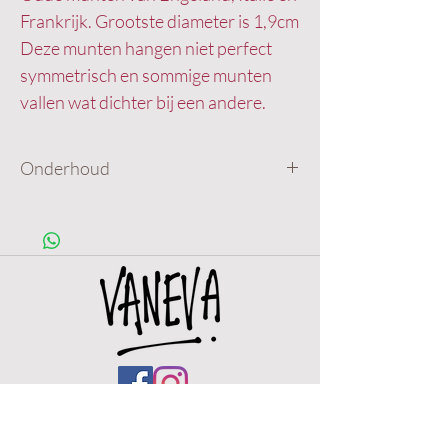
Frankrijk. Grootste diameter is 1,9cm
Deze munten hangen niet perfect
symmetrisch en sommige munten
vallen wat dichter bij een andere.
Onderhoud
Deze ketting is gemaakt van roestvrij
staal, dus goed waterbestendig. Bewaar
je deze echter droog, dan geeft dit
sowieso garantie voor nog langer plezier
ervan . 🎀
OPENING HOURS