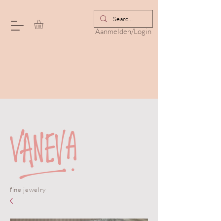
Aanmelden/Login
fine jewelry