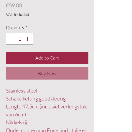
Price
€59.00
VAT Included
Quantity
*
Add to Cart
Buy Now
Stainless steel
Schakelketting goudkleurig
Lengte 47,5cm (inclusief verlengstuk
van 6cm)
Nikkelvrij
Oude munten van Engeland, Italië en