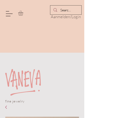
Aanmelden/Login
fine jewelry